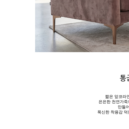
통
짧은 앞코라
은은한 천연가죽
만들
푹신한 착용감 덕