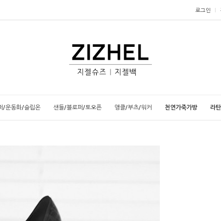
로그인
퍼/운동화/슬립온
샌들/블로퍼/토오픈
앵클/부츠/워커
천연가죽가방
라탄