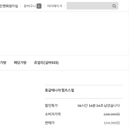
간편회원가입
장바구니
마이페이지
0
가방
패딩가방
쥬얼리(실버925)
통굽매니아 펌프스힐
할인특가
06시간 16분 34초 남았습니다
소비자가격
268,000원
판매가
134,000원