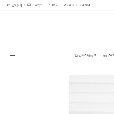
문의하기
상품후기
고객센터
즐겨찾기
바로가기
힐/펌프스/슬링백
플랫/로