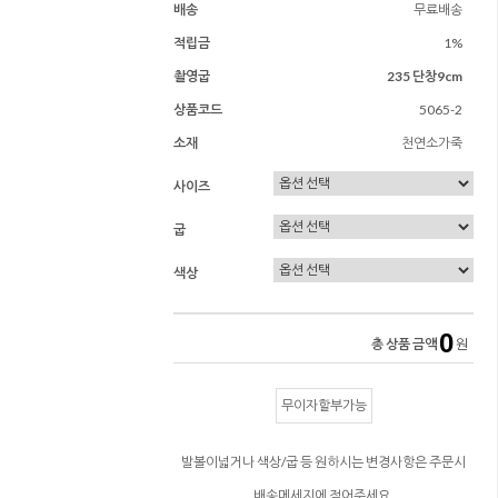
배송
무료배송
적립금
1%
촬영굽
235 단창9cm
상품코드
5065-2
소재
천연소가죽
사이즈
굽
색상
0
총 상품 금액
원
무이자할부가능
발볼이넓거나 색상/굽 등 원하시는 변경사항은 주문시
배송메세지에 적어주세요.