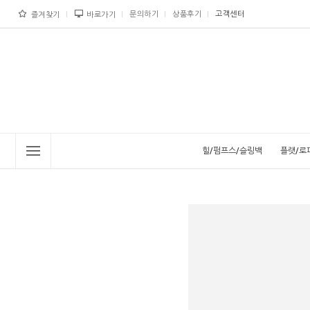
문의하기
상품후기
고객센터
즐겨찾기
바로가기
힐/펌프스/슬링백
플랫/로