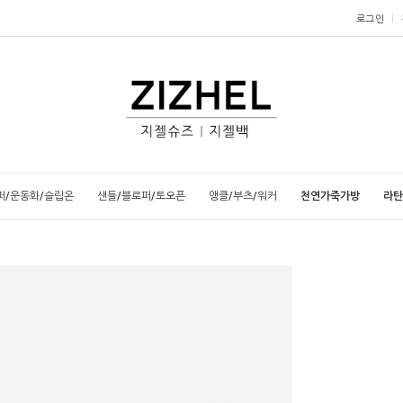
로그인
퍼/운동화/슬립온
샌들/블로퍼/토오픈
앵클/부츠/워커
천연가죽가방
라탄