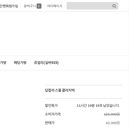
간편회원가입
장바구니
마이페이지
0
가방
패딩가방
쥬얼리(실버925)
딥컬러 스몰 클러치백
할인특가
11시간 19분 18초 남았습니다.
소비자가격
126,000원
판매가
63,000원