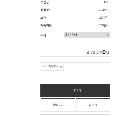
적립금
1%
상품코드
G79497
소재
소가죽
배송정보
무료배송
색상
0
총 상품 금액
원
무이자할부가능
구매하기
장바구니
찜하기