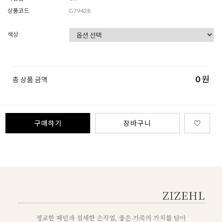
상품코드
G79428
색상
0
원
총 상품 금액
구매하기
장바구니
♡