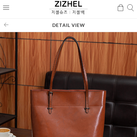
검
검
메
색
색
뉴
DETAIL VIEW