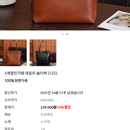
4계절인기템 데일리 숄더백 ZIZEL
할인특가
00시간 24분 52초 남았습니다
소비자가
278,000
판매가
139,000
원
50
%할인
배송
무료배송
소재
소가죽
적립금
1%