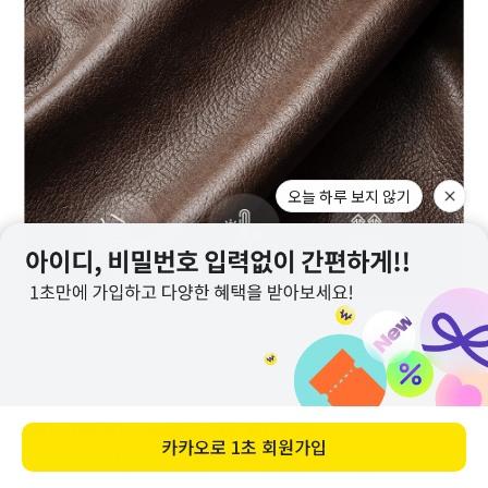
오늘 하루 보지 않기
카카오로
1초 회원가입
메뉴
홈
찜
장바구니
앱다운
마이