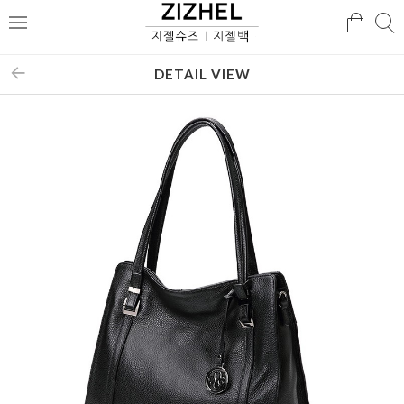
검
검
메
색
색
뉴
DETAIL VIEW