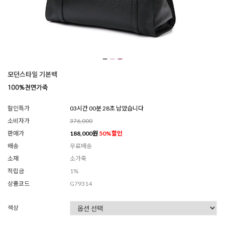
모던스타일 기본백
할인특가
03시간 00분 26초 남았습니다
소비자가
376,000
판매가
188,000
원
50
%할인
배송
무료배송
소재
소가죽
적립금
1%
상품코드
G79314
색상