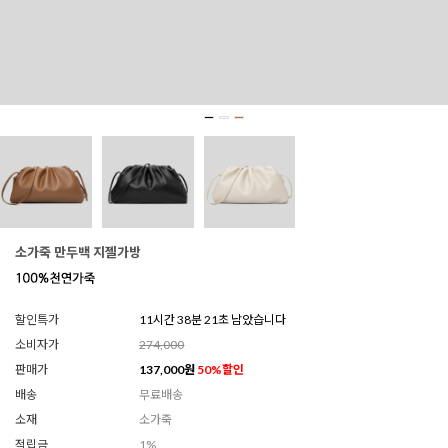
소가죽 만두백 지젤가방
할인특가
11시간 38분 20초 남았습니다
소비자가
274,000
판매가
137,000
원
50
%할인
배송
무료배송
소재
소가죽
적립금
1%