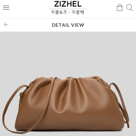
검
검
메
색
색
뉴
DETAIL VIEW