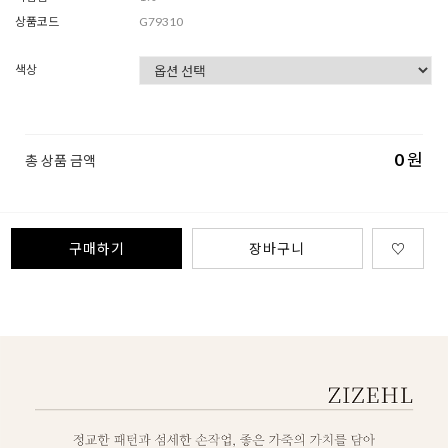
상품코드
G79310
색상
0
원
총 상품 금액
구매하기
장바구니
♡