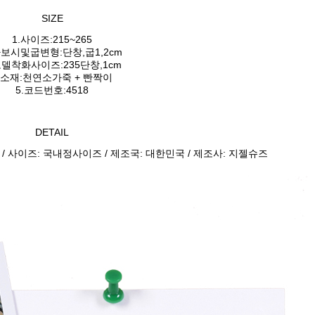
SIZE
1.사이즈:215~265
가보시및굽변형:단창,굽1,2cm
모델착화사이즈:235단창,1cm
.소재:천연소가죽 + 빤짝이
5.코드번호:4518
DETAIL
 / 사이즈: 국내정사이즈 / 제조국: 대한민국 / 제조사: 지젤슈즈