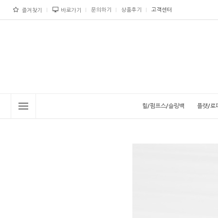
문의하기
상품후기
고객센터
즐겨찾기
바로가기
힐/펌프스/슬링백
플랫/로