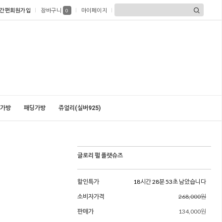
간편회원가입
장바구니
마이페이지
0
가방
패딩가방
쥬얼리(실버925)
글로리 펄 플랫슈즈
할인특가
18시간 28분 51초 남았습니다
소비자가격
268,000원
판매가
134,000원