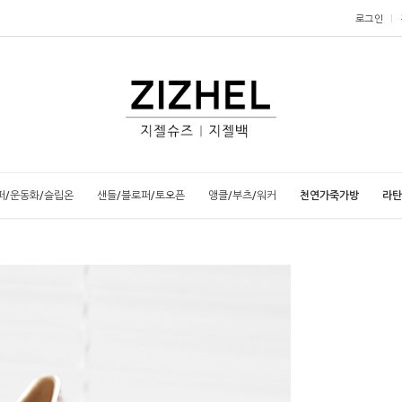
로그인
퍼/운동화/슬립온
샌들/블로퍼/토오픈
앵클/부츠/워커
천연가죽가방
라탄