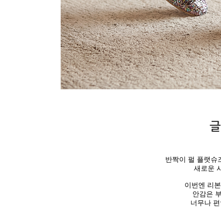
글
반짝이 펄 플랫슈
새로운 
이번엔 리본
안감은 
너무나 편