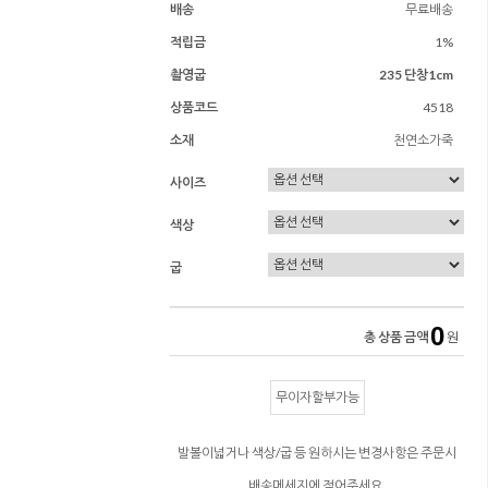
배송
무료배송
적립금
1%
촬영굽
235 단창1cm
상품코드
4518
소재
천연소가죽
사이즈
색상
굽
0
총 상품 금액
원
무이자할부가능
발볼이넓거나 색상/굽 등 원하시는 변경사항은 주문시
배송메세지에 적어주세요.