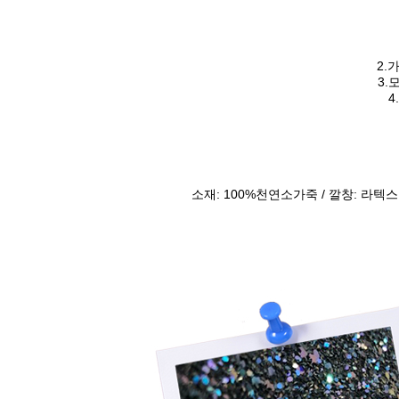
2.
3.
4
소재: 100%천연소가죽 / 깔창: 라텍스