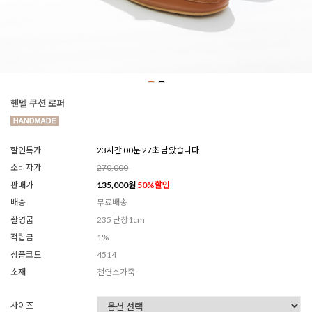
헨델 쿠션 로퍼
할인특가
23시간 00분 25초 남았습니다
소비자가
270,000
판매가
135,000
원
50
%할인
배송
무료배송
촬영굽
235 단창1cm
적립금
1%
상품코드
4514
소재
천연소가죽
사이즈