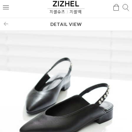
검
검
메
색
색
뉴
DETAIL VIEW