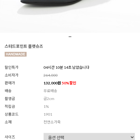
스터드포인트 플랫슈즈
할인특가
04시간 10분 12초 남았습니다
소비자가
264,000
판매가
132,000
원
50
%할인
배송
무료배송
촬영굽
굽2cm
적립금
1%
상품코드
1901
소재
천연소가죽
사이즈