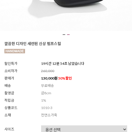
깔끔한 디자인 세련된 신상 펌프스힐
할인특가
19시간 12분 52초 남았습니다
소비자가
260,000
판매가
130,000
원
50
%할인
배송
무료배송
촬영굽
굽8cm
적립금
1%
상품코드
1010-3
소재
천연소가죽
사이즈