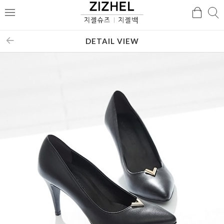
검
검
메
색
색
뉴
DETAIL VIEW