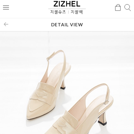
검
검
메
색
색
뉴
DETAIL VIEW