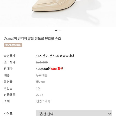
7cm굽이 믿기지 않을 정도로 편안한 슈즈
할인특가
14시간 23분 56초 남았습니다
소비자가
260,000
판매가
130,000
원
50
%할인
배송
무료배송
촬영굽
굽7cm
적립금
1%
상품코드
2218
소재
천연소가죽
사이즈