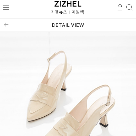
검
검
메
색
색
뉴
DETAIL VIEW