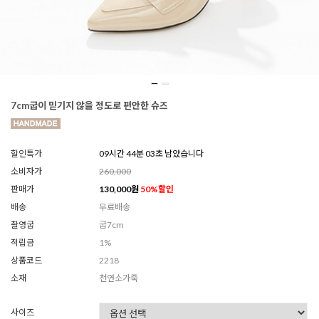
7cm굽이 믿기지 않을 정도로 편안한 슈즈
할인특가
09시간 44분 01초 남았습니다
소비자가
260,000
판매가
130,000
원
50
%할인
배송
무료배송
촬영굽
굽7cm
적립금
1%
상품코드
2218
소재
천연소가죽
사이즈