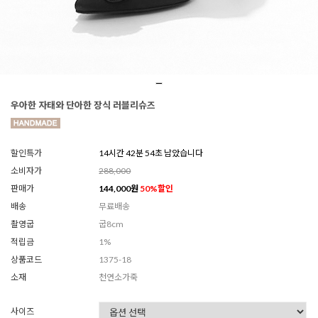
우아한 자태와 단아한 장식 러블리슈즈
할인특가
14시간 42분 51초 남았습니다
소비자가
288,000
판매가
144,000
원
50
%할인
배송
무료배송
촬영굽
굽8cm
적립금
1%
상품코드
1375-18
소재
천연소가죽
사이즈