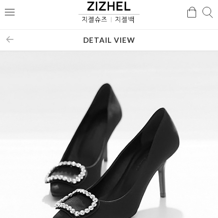
검
검
메
색
색
뉴
DETAIL VIEW