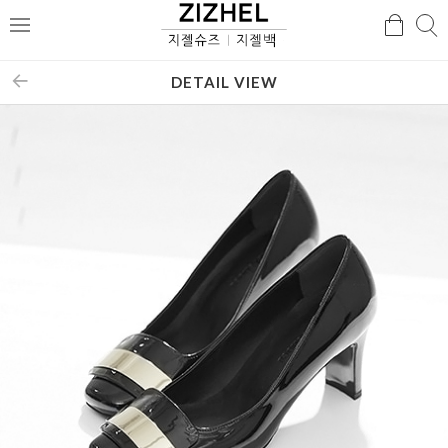
검
검
메
색
색
뉴
DETAIL VIEW