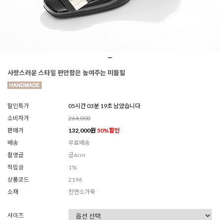
사랑스러운 스타일 편안함은 높여주는 미들힐
할인특가
05시간 03분 17초 남았습니다
소비자가
264,000
판매가
132,000
원
50
%할인
배송
무료배송
촬영굽
굽6cm
적립금
1%
상품코드
2196
소재
천연소가죽
사이즈