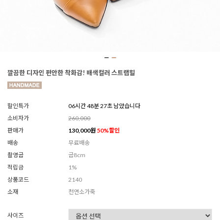
깔끔한 디자인 편안한 착화감! 배색컬러 스트랩힐
할인특가
06시간 48분 26초 남았습니다
소비자가
260,000
판매가
130,000
원
50
%할인
배송
무료배송
촬영굽
굽8cm
적립금
1%
상품코드
2140
소재
천연소가죽
사이즈