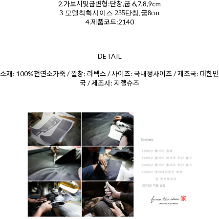
2.가보시및굽변형:단창,굽 6,7,8,9cm
3.모델착화사이즈:235단창,굽8cm
4.제품코드:2140
DETAIL
소재: 100%천연소가죽 / 깔창: 라텍스 / 사이즈: 국내정사이즈 / 제조국: 대한민
국 / 제조사: 지젤슈즈