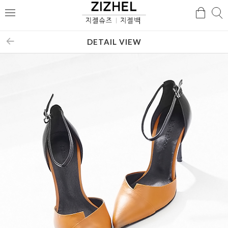
검
검
메
색
색
뉴
DETAIL VIEW