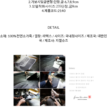
2.가보시및굽변형:단창,굽 6,7,8,9cm
3.모델착화사이즈:235단창,굽8cm
4.제품코드:2140
DETAIL
소재: 100%천연소가죽 / 깔창: 라텍스 / 사이즈: 국내정사이즈 / 제조국: 대한민
국 / 제조사: 지젤슈즈