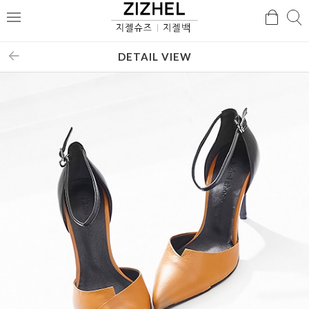
검
검
메
색
색
뉴
DETAIL VIEW