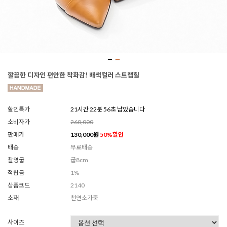
깔끔한 디자인 편안한 착화감! 배색컬러 스트랩힐
할인특가
21시간 22분 54초 남았습니다
소비자가
260,000
판매가
130,000
원
50
%할인
배송
무료배송
촬영굽
굽8cm
적립금
1%
상품코드
2140
소재
천연소가죽
사이즈