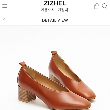
검
검
메
색
색
뉴
DETAIL VIEW