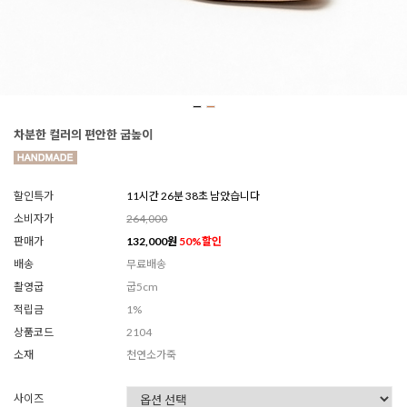
차분한 컬러의 편안한 굽높이
할인특가
11시간 26분 36초 남았습니다
소비자가
264,000
판매가
132,000
원
50
%할인
배송
무료배송
촬영굽
굽5cm
적립금
1%
상품코드
2104
소재
천연소가죽
사이즈