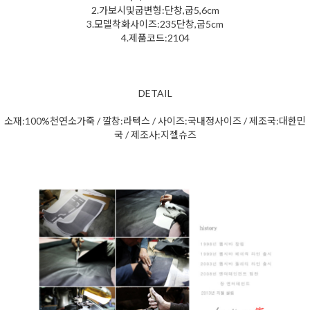
2.가보시및굽변형:단창,굽5,6cm
3.모델착화사이즈:235단창,굽5cm
4.제품코드:2104
DETAIL
소재:100%천연소가죽 / 깔창:라텍스 / 사이즈:국내정사이즈 / 제조국:대한민
국 / 제조사:지젤슈즈