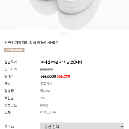
완전인기잠자리 장식 키높이 슬립온
할인특가
10시간 09분 46초 남았습니다
소비자가
288,000
판매가
144,000
원
50
%할인
배송
무료배송
촬영굽
굽4cm
적립금
1%
상품코드
8902
소재
천연소가죽
사이즈