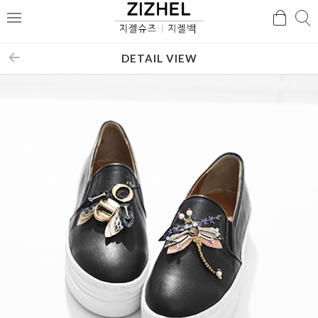
검
검
메
색
색
뉴
DETAIL VIEW