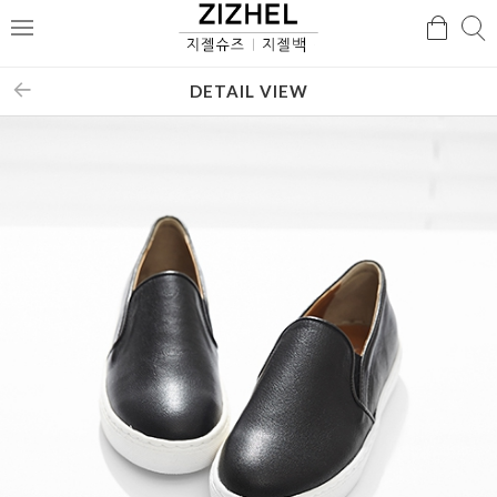
검
검
메
색
색
뉴
DETAIL VIEW