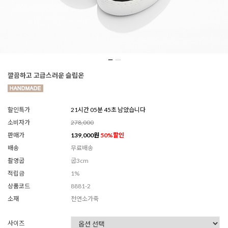
깔끔하고 고급스러운 슬립온
할인특가
21시간 05분 43초 남았습니다
소비자가
278,000
판매가
139,000
원
50
%할인
배송
무료배송
촬영굽
굽3cm
적립금
1%
상품코드
8881-2
소재
천연소가죽
사이즈