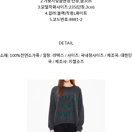
2.가보시및굽변형:단창,굽3cm
3.모델착화사이즈:235(단창,3cm)
4.컬러:블랙(착용),화이트
5.코드번호:8881-2
DETAIL
소재: 100%천연소가죽 / 깔창: 라텍스 / 사이즈: 국내정사이즈 / 제조국: 대한민
국 / 제조사: 지젤슈즈