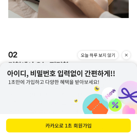
오늘 하루 보지 않기
카카오로
1초 회원가입
메뉴
홈
찜
장바구니
앱다운
마이