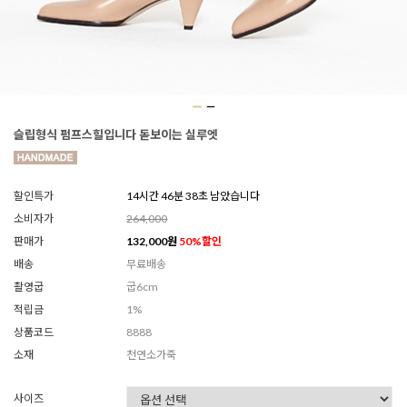
슬립형식 펌프스힐입니다 돋보이는 실루엣
할인특가
14시간 46분 36초 남았습니다
소비자가
264,000
판매가
132,000
원
50
%할인
배송
무료배송
촬영굽
굽6cm
적립금
1%
상품코드
8888
소재
천연소가죽
사이즈