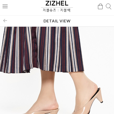
검
검
메
색
색
뉴
DETAIL VIEW