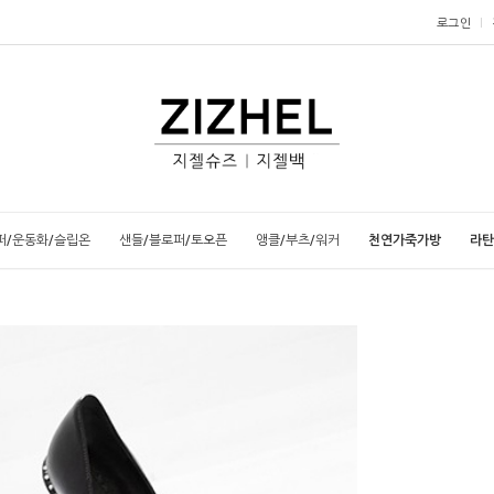
로그인
퍼/운동화/슬립온
샌들/블로퍼/토오픈
앵클/부츠/워커
천연가죽가방
라탄