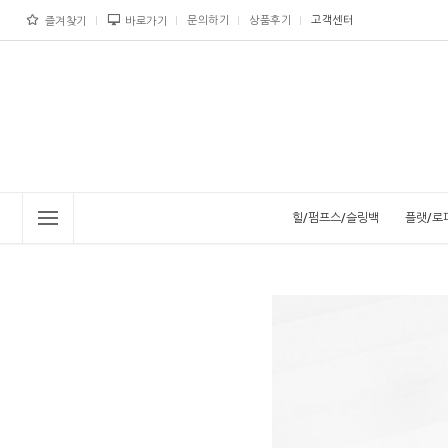
문의하기
상품후기
고객센터
즐겨찾기
바로가기
힐/펌프스/슬링백
플랫/로