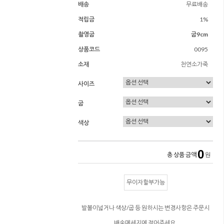
배송
무료배송
적립금
1%
촬영굽
굽9cm
상품코드
0095
소재
천연소가죽
사이즈
굽
색상
0
총 상품 금액
원
무이자할부가능
발볼이넓거나 색상/굽 등 원하시는 변경사항은 주문시
배송메세지에 적어주세요.