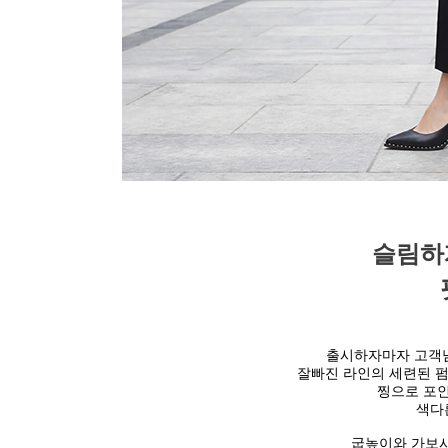
슬림하
출시하자마자 고객
잘빠진 라인의 세련된 펌
찡으로 포인
색다
굽높이와 가보