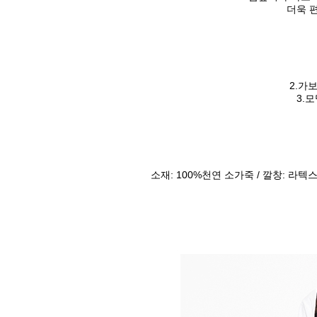
더욱 
2.가보
3.
소재: 100%천연 소가죽 / 깔창: 라텍