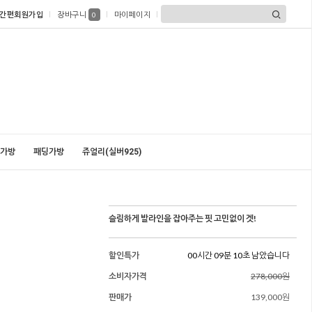
간편회원가입
장바구니
마이페이지
0
가방
패딩가방
쥬얼리(실버925)
슬림하게 발라인을 잡아주는 핏 고민없이 겟!
할인특가
00시간 09분 09초 남았습니다
소비자가격
278,000원
판매가
139,000원