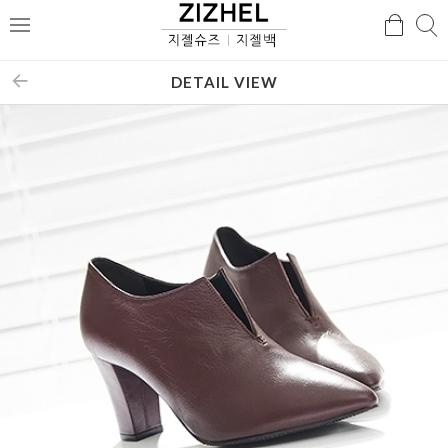
검
검
메
색
색
뉴
DETAIL VIEW