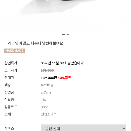
다리라인이 길고 더욱더 날씬해보여요
할인특가
05시간 11분 08초 남았습니다
소비자가
278,000
판매가
139,000
원
50
%할인
배송
무료배송
촬영굽
굽7cm
적립금
1%
상품코드
0061
소재
천연소가죽
사이즈