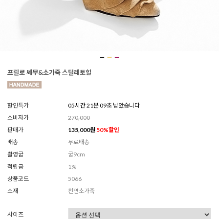
프릴로 쎄무&소가죽 스틸레토힐
할인특가
05시간 21분 07초 남았습니다
소비자가
270,000
판매가
135,000
원
50
%할인
배송
무료배송
촬영굽
굽9cm
적립금
1%
상품코드
5066
소재
천연소가죽
사이즈