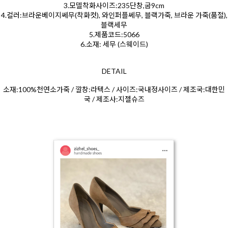
3.모델착화사이즈:235단창,굽9cm
4.컬러:브라운베이지쎄무(착화컷), 와인퍼플쎄무, 블랙가죽, 브라운 가죽(품절),
블랙세무
5.제품코드:5066
6.소재: 세무 (스웨이드)
DETAIL
소재:100%천연소가죽 / 깔창:라텍스 / 사이즈:국내정사이즈 / 제조국:대한민
국 / 제조사:지젤슈즈