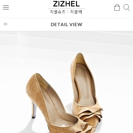
검
검
메
색
색
뉴
DETAIL VIEW