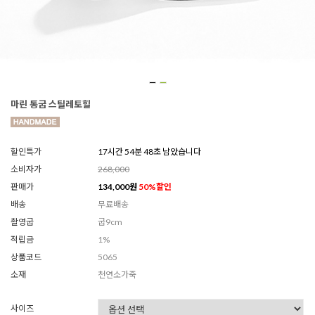
마린 통굽 스틸레토힐
할인특가
17시간 54분 46초 남았습니다
소비자가
268,000
판매가
134,000
원
50
%할인
배송
무료배송
촬영굽
굽9cm
적립금
1%
상품코드
5065
소재
천연소가죽
사이즈