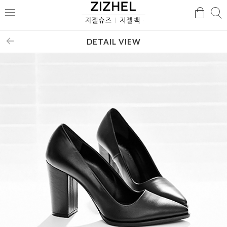
검
검
메
색
색
뉴
DETAIL VIEW