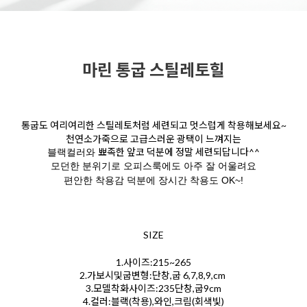
마린 통굽 스틸레토힐
통굽도 여리여리한 스틸레토처럼 세련되고 멋스럽게 착용해보세요~
천연소가죽으로 고급스러운 광택이 느껴지는
뾰족한 앞코 덕분에 정말 세련되답니다^^
블랙컬러와
모던한 분위기로 오피스룩에도 아주 잘 어울려요
편안한 착용감 덕분에 장시간 착용도 OK~!
SIZE
1.사이즈:215~265
2.가보시및굽변형:단창,굽 6,7,8,9,cm
3.모델착화사이즈:235단창,굽9cm
4.컬러:블랙(착용),와인,크림(회색빛)