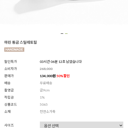
마린 통굽 스틸레토힐
할인특가
03시간 06분 10초 남았습니다
소비자가
268,000
판매가
134,000
원
50
%할인
배송
무료배송
촬영굽
굽9cm
적립금
1%
상품코드
5065
소재
천연소가죽
사이즈