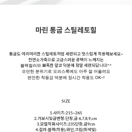
마린 통굽 스틸레토힐
통굽도 여리여리한 스틸레토처럼 세련되고 멋스럽게 착용해보세요~
천연소가죽으로 고급스러운 광택이 느껴지는
뾰족한 앞코 덕분에 정말 세련되답니다^^
블랙컬러와
모던한 분위기로 오피스룩에도 아주 잘 어울려요
편안한 착용감 덕분에 장시간 착용도 OK~!
SIZE
1.사이즈:215~265
2.가보시및굽변형:단창,굽 6,7,8,9,cm
3.모델착화사이즈:235단창,굽9cm
4.컬러:블랙(착용),와인,크림(회색빛)