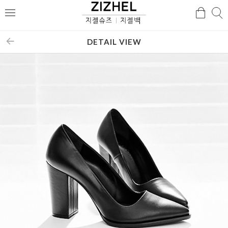
검
검
메
색
색
뉴
DETAIL VIEW