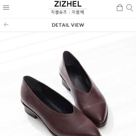
검
검
메
색
색
뉴
DETAIL VIEW