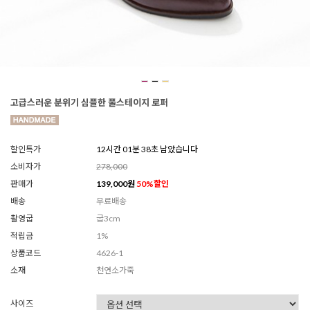
고급스러운 분위기 심플한 풀스테이지 로퍼
할인특가
12시간 01분 36초 남았습니다
소비자가
278,000
판매가
139,000
원
50
%할인
배송
무료배송
촬영굽
굽3cm
적립금
1%
상품코드
4626-1
소재
천연소가죽
사이즈