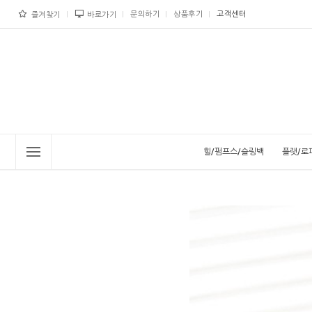
문의하기
상품후기
고객센터
즐겨찾기
바로가기
힐/펌프스/슬링백
플랫/로