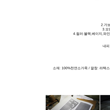
2.가
3.
4.컬러:블랙,베이지,
내피
소재: 100%천연소가죽 / 깔창: 라텍스