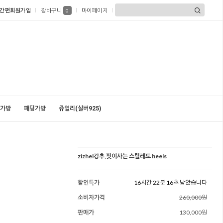
간편회원가입
장바구니
마이페이지
0
가방
패딩가방
쥬얼리(실버925)
zizhel강추,핏이사는 스틸레토 heels
할인특가
16시간 22분 14초 남았습니다
소비자가격
260,000원
판매가
130,000원