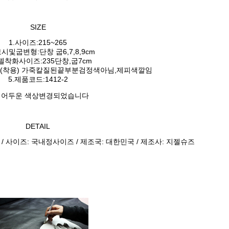
SIZE
1.사이즈:215~265
보시및굽변형:단창 굽6,7,8,9cm
모델착화사이즈:235단창,굽7cm
와인(착용) 가죽칼질된끝부분검정색아님,제피색깔임
5.제품코드:1412-2
 어두운 색상변경되었습니다
DETAIL
 / 사이즈: 국내정사이즈 / 제조국: 대한민국 / 제조사: 지젤슈즈