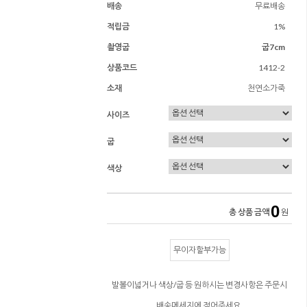
배송
무료배송
적립금
1%
촬영굽
굽7cm
상품코드
1412-2
소재
천연소가죽
사이즈
굽
색상
0
총 상품 금액
원
무이자할부가능
발볼이넓거나 색상/굽 등 원하시는 변경사항은 주문시
배송메세지에 적어주세요.