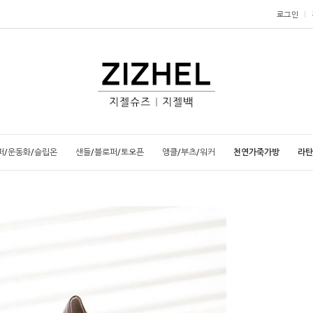
로그인
퍼/운동화/슬립온
샌들/블로퍼/토오픈
앵클/부츠/워커
천연가죽가방
라탄