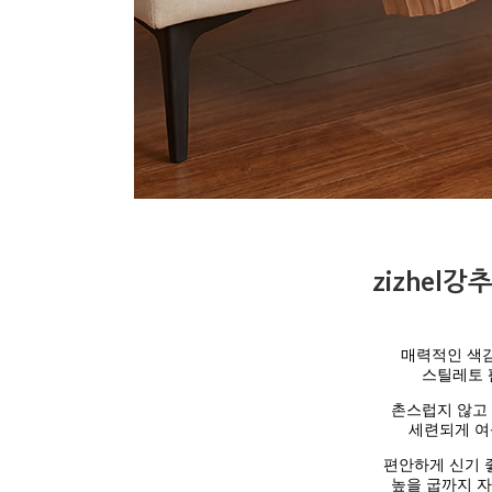
zizhel강
매력적인 색
스틸레토 
촌스럽지 않고
세련되게 여
편안하게 신기 
높을 굽까지 자