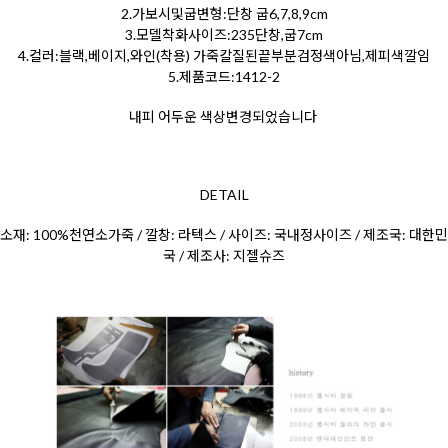
2.가보시및굽변형:단창 굽6,7,8,9cm
3.모델착화사이즈:235단창,굽7cm
4.컬러:블랙,베이지,와인(착용) 가죽칼질된끝부분검정색아님,제피색깔임
5.제품코드:1412-2
내피 어두운 색상변경되었습니다
DETAIL
소재: 100%천연소가죽 / 깔창: 라텍스 / 사이즈: 국내정사이즈 / 제조국: 대한민
국 / 제조사: 지젤슈즈