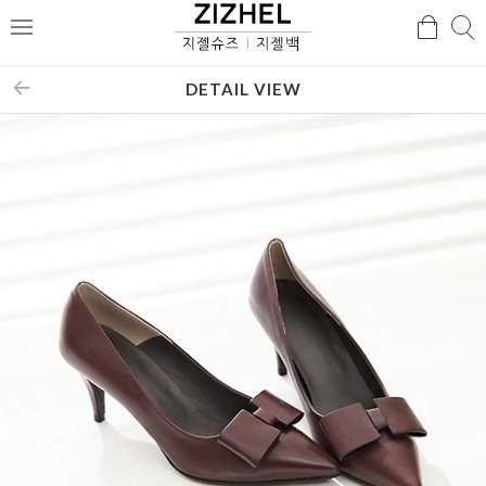
검
검
메
색
색
뉴
DETAIL VIEW