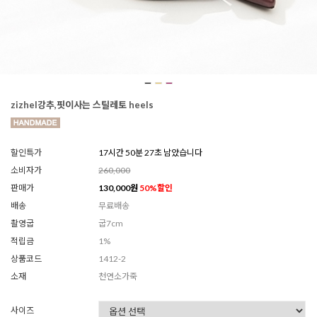
zizhel강추,핏이사는 스틸레토 heels
할인특가
17시간 50분 25초 남았습니다
소비자가
260,000
판매가
130,000
원
50
%할인
배송
무료배송
촬영굽
굽7cm
적립금
1%
상품코드
1412-2
소재
천연소가죽
사이즈