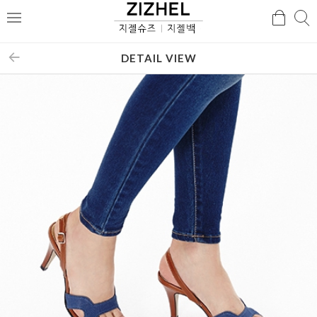
검
검
메
색
색
뉴
DETAIL VIEW