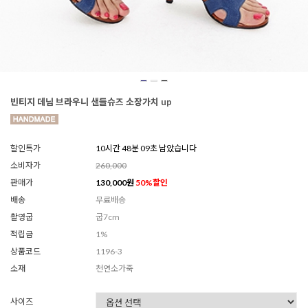
빈티지 데님 브라우니 샌들슈즈 소장가치 up
할인특가
10시간 48분 08초 남았습니다
소비자가
260,000
판매가
130,000
원
50
%할인
배송
무료배송
촬영굽
굽7cm
적립금
1%
상품코드
1196-3
소재
천연소가죽
사이즈