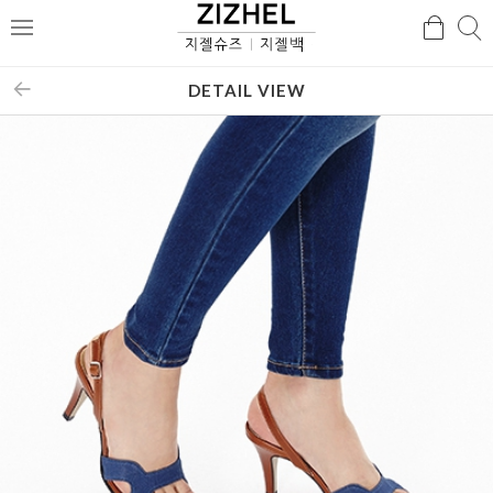
검
검
메
색
색
뉴
DETAIL VIEW