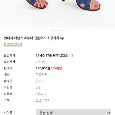
빈티지 데님 브라우니 샌들슈즈 소장가치 up
할인특가
22시간 17분 08초 남았습니다
소비자가
260,000
판매가
130,000
원
50
%할인
배송
무료배송
촬영굽
굽7cm
적립금
1%
상품코드
1196-3
소재
천연소가죽
사이즈