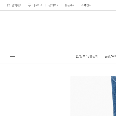
문의하기
상품후기
고객센터
즐겨찾기
바로가기
힐/펌프스/슬링백
플랫/로