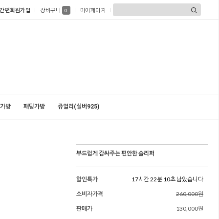
간편회원가입
장바구니
마이페이지
0
가방
패딩가방
쥬얼리(실버925)
부드럽게 감싸주는 편안한 슬리퍼
할인특가
17시간 22분 09초 남았습니다
소비자가격
260,000원
판매가
130,000원