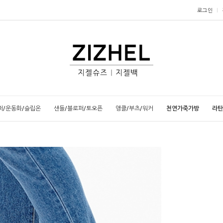
로그인
퍼/운동화/슬립온
샌들/블로퍼/토오픈
앵클/부츠/워커
천연가죽가방
라탄