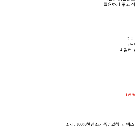
활용하기 좋고 적
2.
3.
4.컬러
(연
소재: 100%천연소가죽 / 깔창: 라텍스