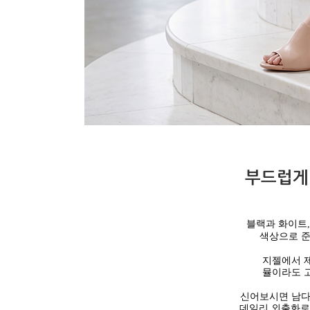
부드럽게
블랙과 화이트
색상으로 준
지젤에서 
뮬이라도 고
신어보시면 남다
데일리 외출화로