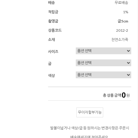
배송
무료배송
적립금
1%
촬영굽
굽5cm
상품코드
2012-2
소재
천연소가죽
사이즈
굽
색상
0
총 상품 금액
원
무이자할부가능
발볼이넓거나 색상/굽 등 원하시는 변경사항은 주문시
배송메세지에 적어주세요.