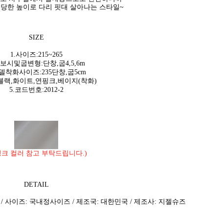
당한 높이로 다리 핏대 살아나는 스타일~
SIZE
1.사이즈:215~265
가보시및굽변형:단창,굽4,5,6m
모델착화사이즈:235단창,굽5cm
:블랙,화이트,연핑크,베이지(착화)
5.코드번호:2012-2
핑크 컬러 참고 부탁드립니다.)
DETAIL
 / 사이즈: 국내정사이즈 / 제조국: 대한민국 / 제조사: 지젤슈즈