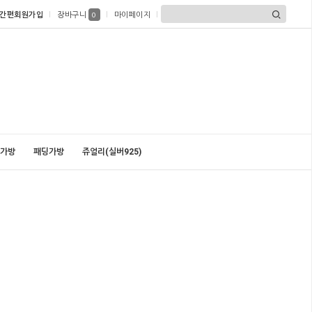
간편회원가입
장바구니
마이페이지
0
가방
패딩가방
쥬얼리(실버925)