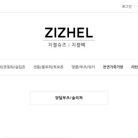
로그인
퍼/운동화/슬립온
샌들/블로퍼/토오픈
앵클/부츠/워커
천연가죽가방
라탄
양털부츠/슬리퍼