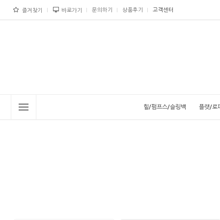
문의하기
상품후기
고객센터
즐겨찾기
바로가기
힐/펌프스/슬링백
플랫/로