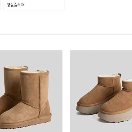
양털슬리퍼