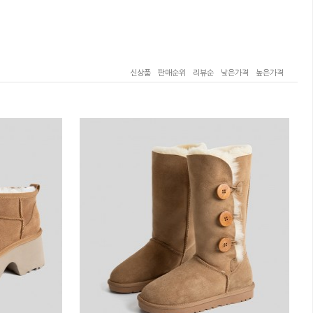
신상품
판매순위
리뷰순
낮은가격
높은가격