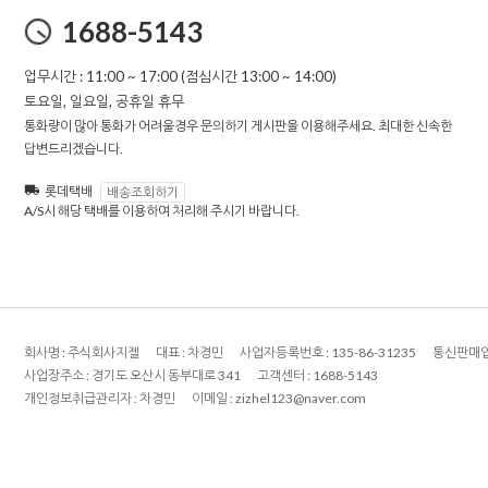
1688-5143
업무시간 : 11:00 ~ 17:00 (점심시간 13:00 ~ 14:00)
토요일, 일요일, 공휴일 휴무
통화량이 많아 통화가 어려울경우 문의하기 게시판을 이용해주세요. 최대한 신속한
답변드리겠습니다.
롯데택배
배송조회하기
A/S시 해당 택배를 이용하여 처리해 주시기 바랍니다.
회사명 :
주식회사지젤
대표 :
차경민
사업자등록번호 :
135-86-31235
통신판매업
사업장주소 :
경기도 오산시 동부대로 341
고객센터 :
1688-5143
개인정보취급관리자 :
차경민
이메일 :
zizhel123@naver.com
COPYRIGHT
주식회사지젤
ALL RIGHT RESERVED.
DESIGN BY WIZDESIGN.