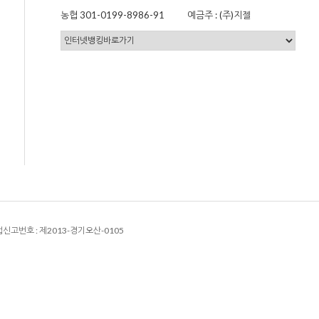
농협 301-0199-8986-91
예금주 : (주)지젤
신고번호 :
제2013-경기오산-0105