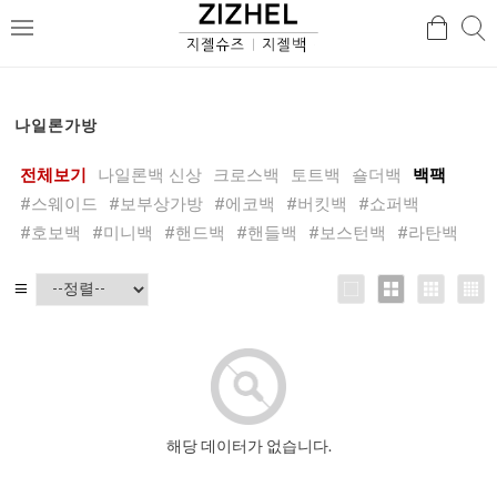
검
검
메
색
색
뉴
나일론가방
전체보기
나일론백 신상
크로스백
토트백
숄더백
백팩
#스웨이드
#보부상가방
#에코백
#버킷백
#쇼퍼백
#호보백
#미니백
#핸드백
#핸들백
#보스턴백
#라탄백
해당 데이터가 없습니다.