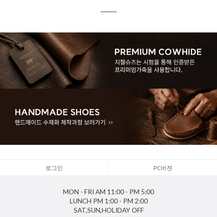
로그인
PC버젼
MON - FRI
AM 11:00 - PM 5:00
LUNCH
PM 1:00 - PM 2:00
SAT,SUN,HOLIDAY
OFF