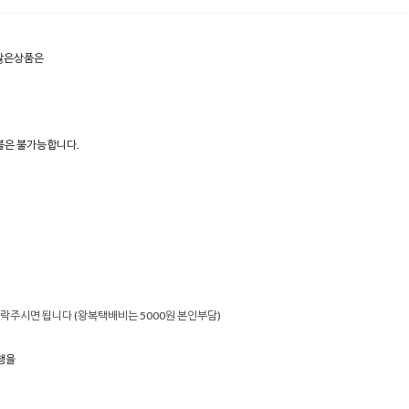
이많은상품은
은 불가능합니다.
주시면 됩니다 (왕복택배비는 5000원 본인부담)
행을