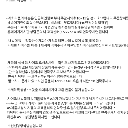
지젤슈즈♡
Name :
- 저희지젤의 배송은 입금확인일로 부터 주말제외후10~15일 정도 소요됩니다.주문량
배송이지연이되실수있습니다.. 배송비는 무료입니다 (10만원이상일경우)
주문시 바로 제작이 들어가며 변경 및 취소를 원하실때는 당일취소만 가능하며
홈페이지게시판 상담문의 나 고객센터(1688-5143)로 연락주시면 됩니다
-
내발에 맞는 정확한 수제화가 제작되려면 나의 발길이,발볼,발목 등 >
자세한 사이즈를 배송메세지에 적어주세요 이로인한사이즈단순변심으로 교환/반품/환불
-제품의 색상 등 사이즈 오배송시에는 확인후 새제작으로 진행하여드립니다.
(착화하지 않은 새상품의 상품하자는 수선이안되는경우 재제작으로진행해드립니다!
(단 수령하신후 7일이내로 연락주시고 보내주셔야합니다^^
반품시 택배비는 고객님부담이신점 양해부탁드립니다
받으시고 문제가 있으시면 콜센터 1688-5143 혹은 게시판으로 연락주세요!
-수제화특성상 1:1맞춤 오더이시기에 교환 반품이 불가능합니다
-사이즈나 발볼이 맞지않을경우 A/S가 가능합니다.
게시판에 남겨주시거나 고객센터로 연락
-구두 굽 교체나 가죽의 늘어남등 자세한 A/S비용여부는 상황에 따라 달라집니다
AS제품보정시 지젤의 고객센터로 연락주신 후 절차진행 후 보내주셔야합니다!!
타택배이용시 분실위험이 있으실 수 있으므로 꼭! 지젤의 고객센터로 연락주셔서 절차진
하신후 AS 보정진행을 하시면 되십니다
-수선신청양식방법입니다 -