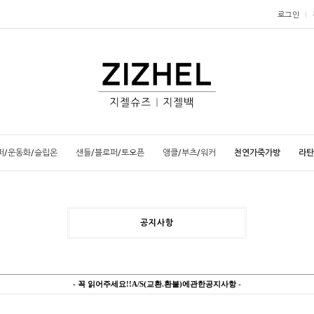
로그인
퍼/운동화/슬립온
샌들/블로퍼/토오픈
앵클/부츠/워커
천연가죽가방
라탄
공지사항
- 꼭 읽어주세요!!A/S(교환.환불)에관한공지사항 -