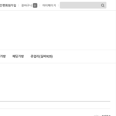
간편회원가입
장바구니
마이페이지
0
가방
패딩가방
쥬얼리(실버925)