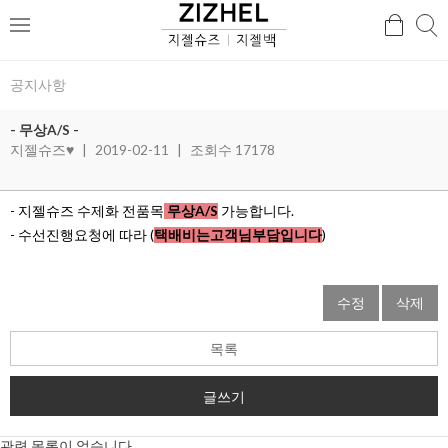
검
검
메
색
색
뉴
공지사항
- 무상A/S -
지젤슈즈♥
|
2019-02-11
|
조회수 17178
- 지젤슈즈 수제화 전품목
무상A/S
가능합니다.
- 수선진행요청에 따라 (
택배비는고객님부담입
니
다
)
수정
삭제
목록
글쓰기
관련 목록이 없습니다.