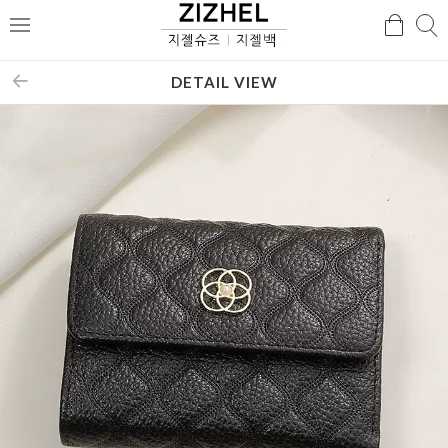
검
검
메
색
색
뉴
DETAIL VIEW