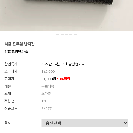
서클 진주알 반지갑
할인특가
09시간 54분 52초 남았습니다
소비자가
162,000
판매가
81,000
원
50
%할인
배송
무료배송
소재
소가죽
적립금
1%
상품코드
26277
색상