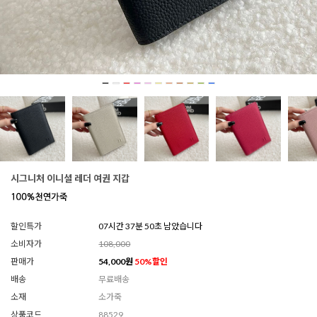
시그니처 이니셜 레더 여권 지갑
할인특가
07시간 37분 46초 남았습니다
소비자가
108,000
판매가
54,000
원
50
%할인
배송
무료배송
소재
소가죽
상품코드
88529