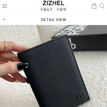
검
검
메
색
색
뉴
DETAIL VIEW