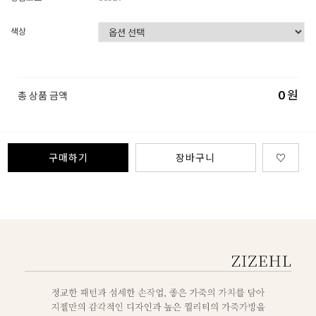
색상
0
원
총 상품 금액
구매하기
장바구니
♡