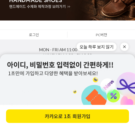
로그인
PC버젼
오늘 하루 보지 않기
MON - FRI
AM 11:00 - PM 5:00
LUNCH
PM 1:00 - PM 2:00
SAT,SUN,HOLIDAY
OFF
통화량이 많아 연결이 어려울경우 문의하기 게시판을 이용해주세요.
최대한 신속한 답변드리겠습니다.
1688-5143
게시판 문의하기
BANK & 사업자정보
카카오로
1초 회원가입
Copyright
주식회사지젤
. All rights reserved. Designed by zizhel.co.kr
메뉴
홈
찜
장바구니
앱다운
마이