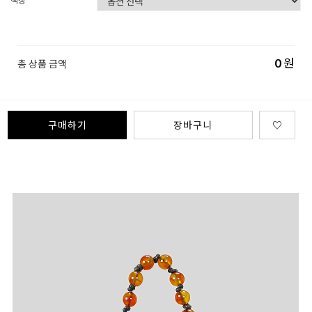
색상
0
원
총 상품 금액
구매하기
장바구니
♡