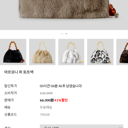
아르모니 퍼 토트백
할인특가
03시간 06분 40초 남았습니다
소비자가
112,000
판매가
66,000
원
41
%할인
배송
무료배송
상품코드
78068