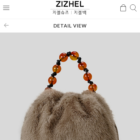
검
검
메
색
색
뉴
DETAIL VIEW