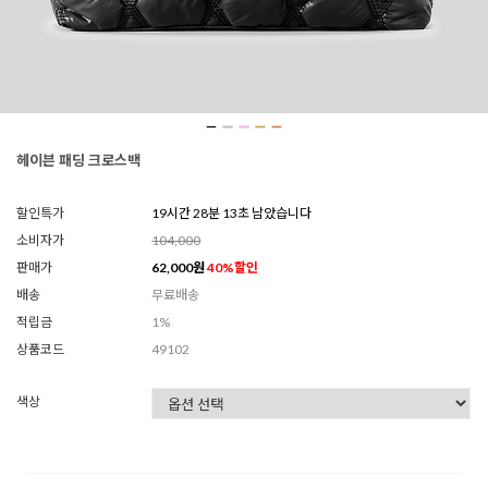
헤이븐 패딩 크로스백
할인특가
19시간 28분 12초 남았습니다
소비자가
104,000
판매가
62,000
원
40
%할인
배송
무료배송
적립금
1%
상품코드
49102
색상