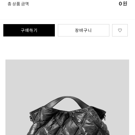
0
원
총 상품 금액
구매하기
장바구니
♡