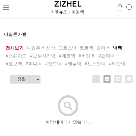
검
검
메
색
색
뉴
나일론가방
전체보기
나일론백 신상
크로스백
토트백
숄더백
백팩
#스웨이드
#보부상가방
#에코백
#버킷백
#쇼퍼백
#호보백
#미니백
#핸드백
#핸들백
#보스턴백
#라탄백
해당 데이터가 없습니다.