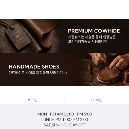
로그인
PC버젼
MON - FRI
AM 11:00 - PM 5:00
LUNCH
PM 1:00 - PM 2:00
SAT,SUN,HOLIDAY
OFF