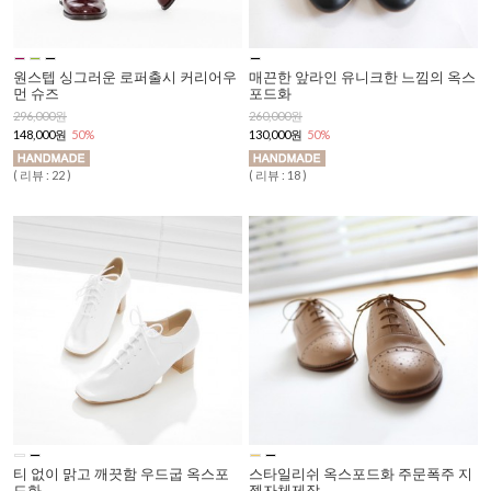
원스텝 싱그러운 로퍼출시 커리어우
매끈한 앞라인 유니크한 느낌의 옥스
먼 슈즈
포드화
296,000원
260,000원
148,000원
50%
130,000원
50%
( 리뷰 : 22 )
( 리뷰 : 18 )
티 없이 맑고 깨끗함 우드굽 옥스포
스타일리쉬 옥스포드화 주문폭주 지
드화
젤자체제작