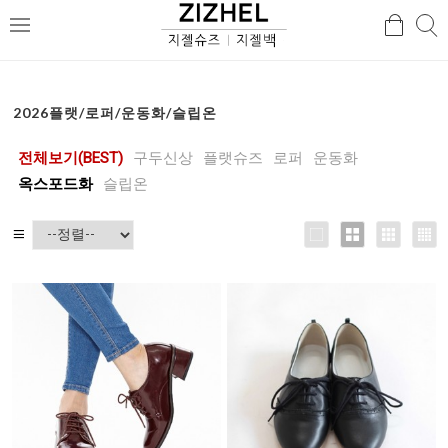
검
검
메
색
색
뉴
2026플랫/로퍼/운동화/슬립온
전체보기(BEST)
구두신상
플랫슈즈
로퍼
운동화
옥스포드화
슬립온