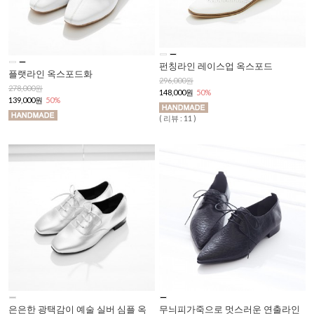
펀칭라인 레이스업 옥스포드
플랫라인 옥스포드화
296,000원
278,000원
148,000원
50%
139,000원
50%
( 리뷰 : 11 )
은은한 광택감이 예술 실버 심플 옥
무늬피가죽으로 멋스러운 연출라인