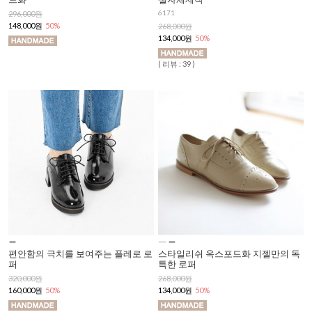
6171
296,000원
148,000원
50%
268,000원
134,000원
50%
( 리뷰 : 39 )
편안함의 극치를 보여주는 플레로 로
스타일리쉬 옥스포드화 지젤만의 독
퍼
특한 로퍼
320,000원
268,000원
160,000원
50%
134,000원
50%