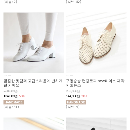
( 리뷰 : 2 )
( 리뷰 : 52 )
깔끔한 핏감과 고급스러움에 반하게
구멍숑숑 펀칭로퍼 new페이스 제작
될 거예요
지젤슈즈
268,000원
288,000원
134,000원
50%
144,000원
50%
( 리뷰 : 31 )
( 리뷰 : 4 )