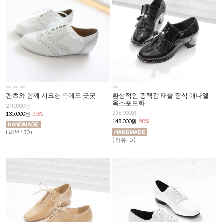
팬츠와 함께 시크한 룩에도 굿굿
환상적인 광택감 태슬 장식 애나멜
옥스포드화
270,000원
296,000원
135,000원
50%
148,000원
50%
( 리뷰 : 30 )
( 리뷰 : 5 )