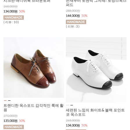
시크한 매니쉬룩 브라운로퍼
존재부터 로멘틱 그자체! 로망스옥스
퍼드
268,000원
288,000원
134,000원
50%
144,000원
50%
( 리뷰 : 10 )
( 리뷰 : 3 )
트랜디한 옥스포드 감각적인 룩에 활
용
세련된 느낌의 화이트& 블랙 포인트
코 옥스포드
270,000원
268,000원
135,000원
50%
134,000원
50%