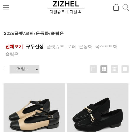
검
검
메
색
색
뉴
2026플랫/로퍼/운동화/슬립온
전체보기
구두신상
플랫슈즈
로퍼
운동화
옥스포드화
슬립온