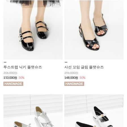
투스트랩 닉키 플랫슈즈
사선 꼬임 글림 플랫슈즈
306,000원
296,000원
153,000원
50%
148,000원
50%