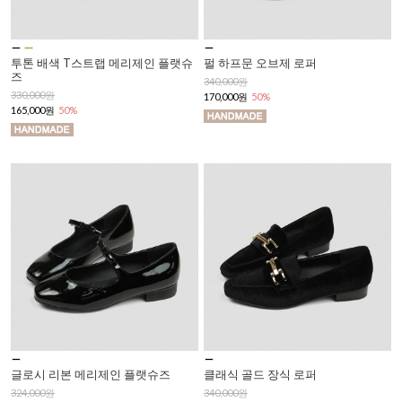
투톤 배색 T스트랩 메리제인 플랫슈
펄 하프문 오브제 로퍼
즈
340,000원
330,000원
170,000원
50%
165,000원
50%
글로시 리본 메리제인 플랫슈즈
클래식 골드 장식 로퍼
324,000원
340,000원