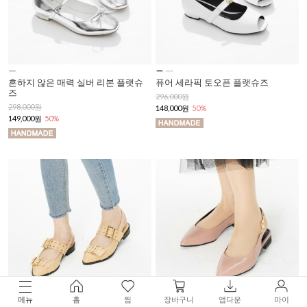
흔하지 않은 매력 실버 리본 플랫슈
퓨어 세라픽 토오픈 플랫슈즈
즈
296,000원
298,000원
148,000원
50%
149,000원
50%
메뉴
홈
찜
장바구니
앱다운
마이