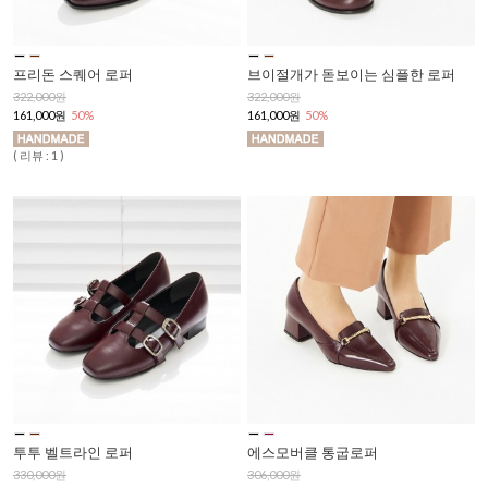
프리돈 스퀘어 로퍼
브이절개가 돋보이는 심플한 로퍼
322,000원
322,000원
161,000원
50%
161,000원
50%
( 리뷰 : 1 )
투투 벨트라인 로퍼
에스모버클 통굽로퍼
330,000원
306,000원